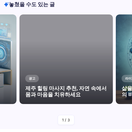
놓쳤을 수도 있는 글
광고
라이
제주 힐링 마사지 추천, 자연 속에서
삶을
몸과 마음을 치유하세요
의 
작성자
Avindirect
1
/
3