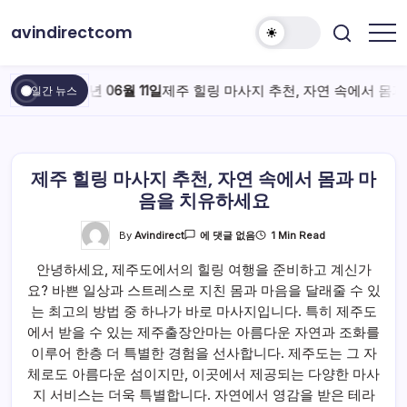
본
avindirectcom
문
으
로
2026년 06월 11일
제주 힐링 마사지 추천, 자연 속에서 몸
일간 뉴스
건
너
뛰
기
제주 힐링 마사지 추천, 자연 속에서 몸과 마
음을 치유하세요
제
By
Avindirect
1 Min Read
에 댓글 없음
주
힐
안녕하세요, 제주도에서의 힐링 여행을 준비하고 계신가
링
마
요? 바쁜 일상과 스트레스로 지친 몸과 마음을 달래줄 수 있
사
지
는 최고의 방법 중 하나가 바로 마사지입니다. 특히 제주도
추
천,
에서 받을 수 있는 제주출장안마는 아름다운 자연과 조화를
자
이루어 한층 더 특별한 경험을 선사합니다. 제주도는 그 자
연
속
체로도 아름다운 섬이지만, 이곳에서 제공되는 다양한 마사
에
서
지 서비스는 더욱 특별합니다. 자연에서 영감을 받은 테라
몸