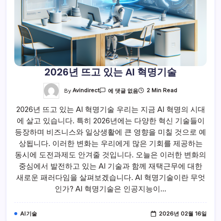
2026년 뜨고 있는 AI 혁명기술
2026
By
Avindirect
2 Min Read
에 댓글 없음
년
뜨
2026년 뜨고 있는 AI 혁명기술 우리는 지금 AI 혁명의 시대
고
있
에 살고 있습니다. 특히 2026년에는 다양한 혁신 기술들이
는
AI
등장하며 비즈니스와 일상생활에 큰 영향을 미칠 것으로 예
혁
명
상됩니다. 이러한 변화는 우리에게 많은 기회를 제공하는
기
동시에 도전과제도 안겨줄 것입니다. 오늘은 이러한 변화의
술
중심에서 발전하고 있는 AI 기술과 함께 재택근무에 대한
새로운 패러다임을 살펴보겠습니다. AI 혁명기술이란 무엇
인가? AI 혁명기술은 인공지능이…
AI기술
2026년 02월 16일