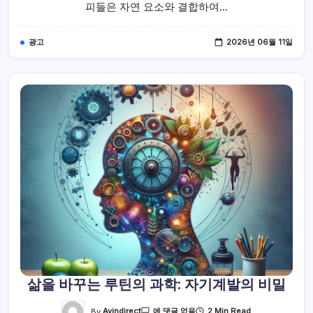
과
피들은 자연 요소와 결합하여…
마
음
을
치
광고
2026년 06월 11일
유
하
세
요
삶을 바꾸는 루틴의 과학: 자기계발의 비밀
삶
By
Avindirect
2 Min Read
에 댓글 없음