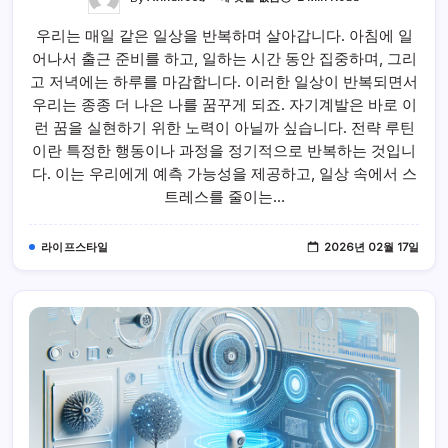
을
바
우리는 매일 같은 일상을 반복하며 살아갑니다. 아침에 일
꾸
는
어나서 출근 준비를 하고, 일하는 시간 동안 집중하며, 그리
루
틴
고 저녁에는 하루를 마감합니다. 이러한 일상이 반복되면서
의
과
우리는 종종 더 나은 나를 꿈꾸게 되죠. 자기계발은 바로 이
학:
런 꿈을 실현하기 위한 노력이 아닐까 싶습니다. 전략 루틴
자
기
이란 특정한 행동이나 과정을 정기적으로 반복하는 것입니
계
발
다. 이는 우리에게 예측 가능성을 제공하고, 일상 속에서 스
의
비
트레스를 줄이는…
밀
라이프스타일
2026년 02월 17일