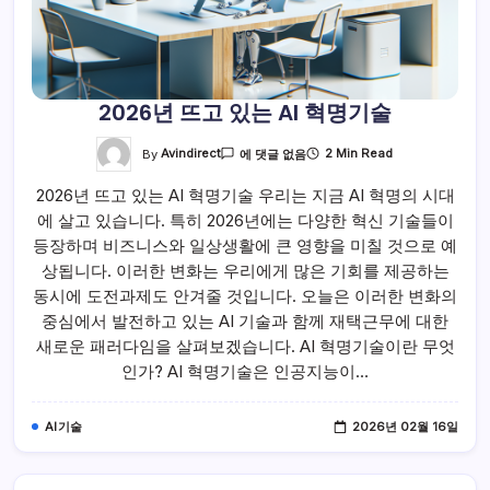
2026년 뜨고 있는 AI 혁명기술
2026
By
Avindirect
2 Min Read
에 댓글 없음
년
뜨
2026년 뜨고 있는 AI 혁명기술 우리는 지금 AI 혁명의 시대
고
있
에 살고 있습니다. 특히 2026년에는 다양한 혁신 기술들이
는
AI
등장하며 비즈니스와 일상생활에 큰 영향을 미칠 것으로 예
혁
명
상됩니다. 이러한 변화는 우리에게 많은 기회를 제공하는
기
동시에 도전과제도 안겨줄 것입니다. 오늘은 이러한 변화의
술
중심에서 발전하고 있는 AI 기술과 함께 재택근무에 대한
새로운 패러다임을 살펴보겠습니다. AI 혁명기술이란 무엇
인가? AI 혁명기술은 인공지능이…
AI기술
2026년 02월 16일