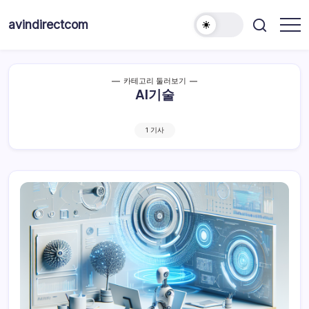
본
문
avindirectcom
으
로
건
카테고리 둘러보기
너
AI기술
뛰
기
1 기사